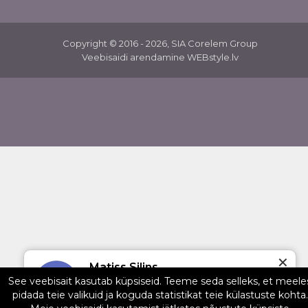
Copyright © 2016 - 2026, SIA Corelem Group
Veebisaidi arendamine WEBstyle.lv
✕
Matiss Silins
See veebisait kasutab küpsiseid. Teeme seda selleks, et meele
5/5
pidada teie valikuid ja koguda statistikat teie külastuste kohta.
22.07.2025