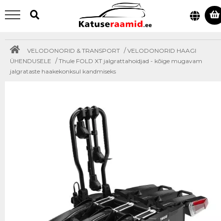
/
VELODONORID & TRANSPORT
VELODONORID HAAGI
/
ÜHENDUSELE
Thule FOLD XT jalgrattahoidjad - kõige mugavam
jalgrataste haakekonksul kandmiseks