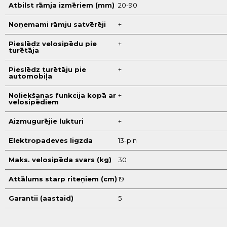
Atbilst rāmja izmēriem (mm)
20-90
Noņemami rāmju satvērēji
+
Pieslēdz velosipēdu pie
+
turētāja
Pieslēdz turētāju pie
+
automobiļa
Noliekšanas funkcija kopā ar
+
velosipēdiem
Aizmugurējie lukturi
+
Elektropadeves ligzda
13-pin
Maks. velosipēda svars (kg)
30
Attālums starp riteņiem (cm)
19
Garantii (aastaid)
5