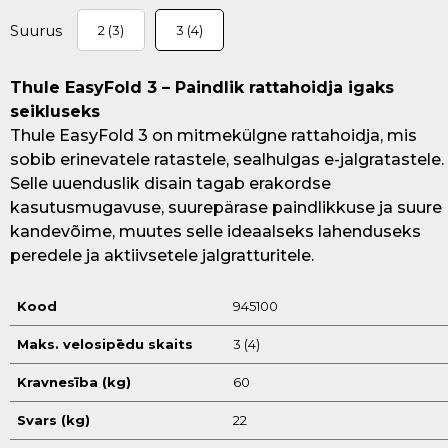
Suurus
2 (3)
3 (4)
Thule EasyFold 3 – Paindlik rattahoidja igaks
seikluseks
Thule EasyFold 3 on mitmekülgne rattahoidja, mis
sobib erinevatele ratastele, sealhulgas e-jalgratastele.
Selle uuenduslik disain tagab erakordse
kasutusmugavuse, suurepärase paindlikkuse ja suure
kandevõime, muutes selle ideaalseks lahenduseks
peredele ja aktiivsetele jalgratturitele.
Kood
945100
Maks. velosipēdu skaits
3 (4)
Kravnesība (kg)
60
Svars (kg)
22