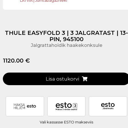
LATVIA | Jumtabagāžnieki
THULE EASYFOLD 3 | 3 JALGRATAST | 13-
PIN, 945100
Jalgrattahoidik haakekonksule
1120.00 €
Lisa ostukorvi
Vali kassasse ESTO makseviis