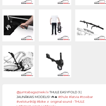
@jumtabagaznieki.lv
THULE EASYFOLD 3 |
JAUNĀKAIS MODELIS! 🚲🔥
#thule
#latvia
#towbar
#veloturētāji
#bike
♬ original sound - THULE