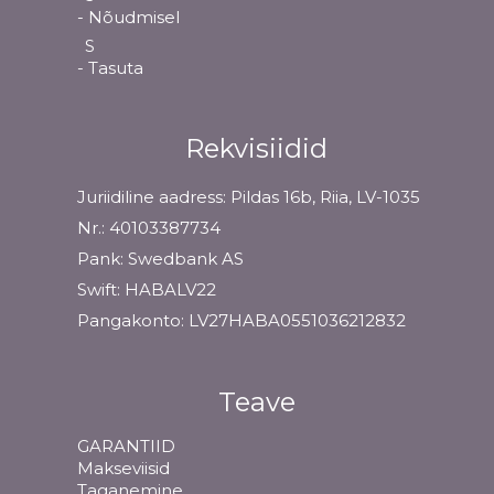
- Nõudmisel
S
- Tasuta
Rekvisiidid
Juriidiline aadress: Pildas 16b, Riia, LV-1035
Nr.: 40103387734
Pank: Swedbank AS
Swift: HABALV22
Pangakonto: LV27HABA0551036212832
Teave
GARANTIID
Makseviisid
Taganemine