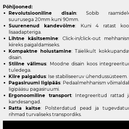
Põhijooned:
Revolutsiooniline disain
: Sobib raamidel
suurusega 20mm kuni 90mm.
Suurenenud kandevõime
: Kuni 4 ratast koo
lisaadapteriga.
Lihtne käsitsemine
: Click-in/click-out mehhanis
kiireks paigaldamiseks.
Kompaktne hoiustamine
: Täielikult kokkupanda
disain.
Stiilne välimus
: Moodne disain koos integreeritu
tuledega.
Kiire paigaldus
: Ise stabiliseeruv ühendussüsteem.
Pagasiruumi ligipääs
: Pedaalmehhanism võimalda
ligipääsu pagasiruumi.
Ergonoomiline transport
: Integreeritud rattad j
kandesangad.
Ratta kaitse
: Polsterdatud pead ja tugevdatu
rihmad turvaliseks transpordiks.