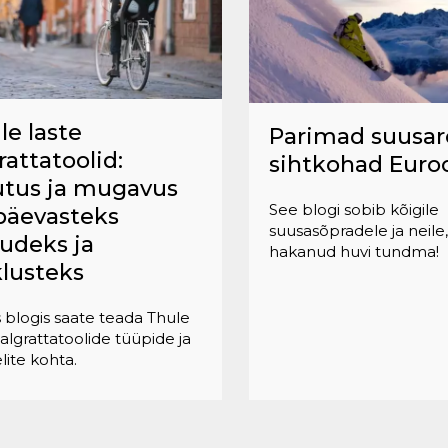
le laste
Parimad suusar
rattatoolid:
sihtkohad Euro
tus ja mugavus
See blogi sobib kõigile
päevasteks
suusasõpradele ja neile
tudeks ja
hakanud huvi tundma!
klusteks
s blogis saate teada Thule
jalgrattatoolide tüüpide ja
ite kohta.