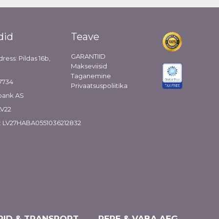
did
Teave
GARANTIID
dress: Pildas 16b,
Makseviisid
Taganemine
7734
Privaatsuspoliitika
bank AS
LV22
: LV27HABA0551036212832
ID & TRANSPORT
PERE & VABA AEG