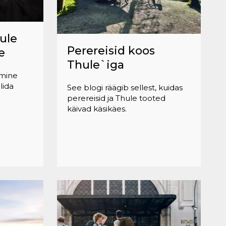
ule
Perereisid koos
e
Thule`iga
imine
alida
See blogi räägib sellest, kuidas
perereisid ja Thule tooted
käivad käsikäes.