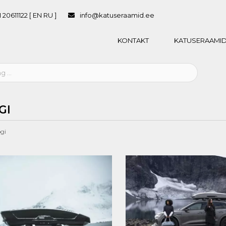
 20611122 [ EN RU ]
info@katuseraamid.ee
KONTAKT
KATUSERAAMID
GI
gi