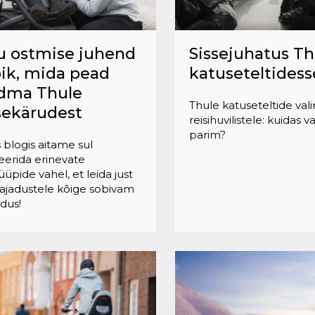
u ostmise juhend
Sissejuhatus Th
õik, mida pead
katuseteltidess
dma Thule
Thule katuseteltide val
sekärudest
reisihuvilistele: kuidas v
parim?
s blogis aitame sul
eerida erinevate
üüpide vahel, et leida just
vajadustele kõige sobivam
dus!