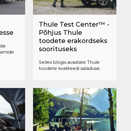
Thule Test Center™ -
esse
Põhjus Thule
toodete erakordseks
ida
soorituseks
aamide
Selles blogis avastate Thule
toodete kvaliteedi saladuse.