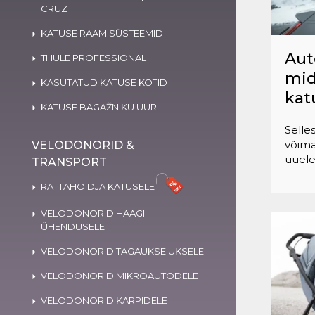
CRUZ
KATUSE RAAMISÜSTEEMID
Aut
THULE PROFESSIONAL
mid
KASUTATUD KATUSE KOTID
kat
KATUSE BAGAŽNIKU ÜÜR
Selle
võima
VELODONORID &
uuele
TRANSPORT
RATTAHOIDJA KATUSELE
VELODONORID HAAGI
ÜHENDUSELE
VELODONORID TAGAUKSE UKSELE
VELODONORID MIKROAUTODELE
VELODONORID KARPIDELE