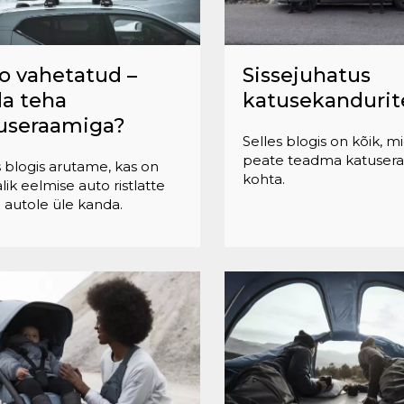
o vahetatud –
Sissejuhatus
a teha
katusekandurit
useraamiga?
Selles blogis on kõik, m
peate teadma katuser
s blogis arutame, kas on
kohta.
lik eelmise auto ristlatte
 autole üle kanda.