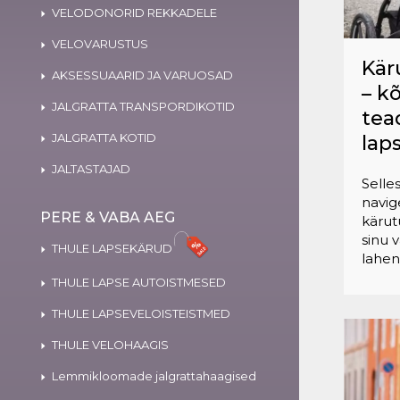
VELODONORID REKKADELE
VELOVARUSTUS
Kär
AKSESSUAARID JA VARUOSAD
– k
JALGRATTA TRANSPORDIKOTID
tea
JALGRATTA KOTID
lap
JALTASTAJAD
Selle
navig
PERE & VABA AEG
kärut
sinu 
THULE LAPSEKÄRUD
lahen
THULE LAPSE AUTOISTMESED
THULE LAPSEVELOISTEISTMED
THULE VELOHAAGIS
Lemmikloomade jalgrattahaagised