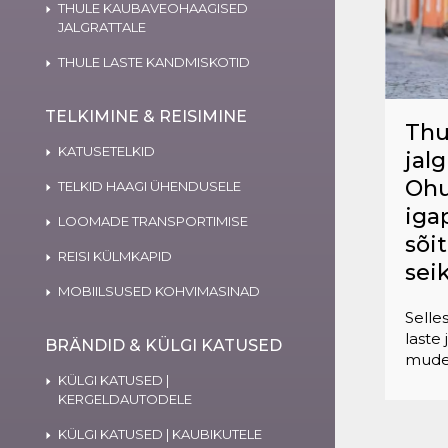
THULE KAUBAVEOHAAGISED
JALGRATTALE
THULE LASTE KANDMISKOTID
TELKIMINE & REISIMINE
Thu
KATUSETELKID
jalg
Ohu
TELKID HAAGI ÜHENDUSELE
iga
LOOMADE TRANSPORTIMISE
sõi
REISI KÜLMKAPID
sei
MOBIILSUSED KOHVIMASINAD
Selle
laste 
BRÄNDID & KÜLGI KATUSED
mudel
KÜLGI KATUSED |
KERGELDAUTODELE
KÜLGI KATUSED | KAUBIKUTELE