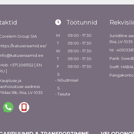
taktid
Töötunnid
Rekvisii
M
09:00 - 17:30
Juriidiline aa
Corelem Group SIA
Riia, LV-1035
T
09:00 - 17:30
https://katuseraamid.ee/
Nr.: 4010338
W
09:00 - 17:30
info@katuseraamid.ee
Pank: Swed
T
09:00 - 17:30
Mob: +371 20611122 [ EN
F
09:00 - 17:30
Swift: HABA
RU ]
S
Pangakonto
- Nõudmisel
Kaupluse ja
laohoiustuse aadress
S
Pildas 16b, Riia, LV-1035
- Tasuta
GASIRUUMID & TRANSPORTIMINE
VELODONOR