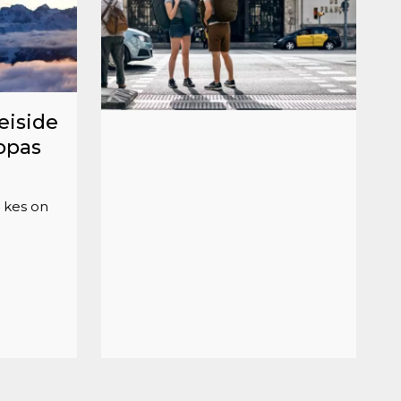
eiside
opas
, kes on