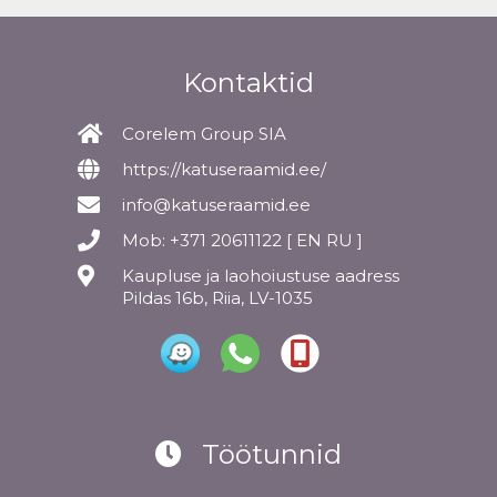
Kontaktid
Corelem Group SIA
https://katuseraamid.ee/
info@katuseraamid.ee
Mob: +371 20611122 [ EN RU ]
Kaupluse ja laohoiustuse aadress
Pildas 16b, Riia, LV-1035
Töötunnid