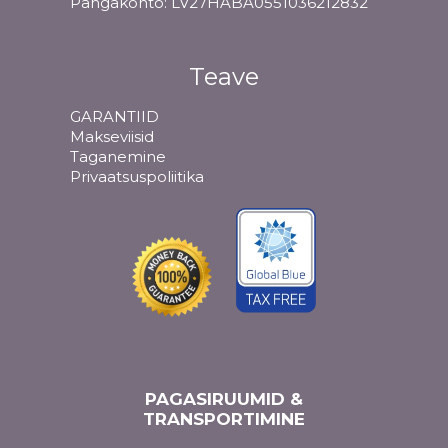
Pangakonto: LV27HABA0551036212832
Teave
GARANTIID
Makseviisid
Taganemine
Privaatsuspoliitika
PAGASIRUUMID &
TRANSPORTIMINE