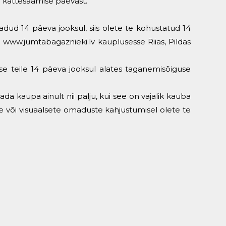
 kättesaamise päevast.
dud 14 päeva jooksul, siis olete te kohustatud 14
a
www.jumtabagaznieki.lv
kauplusesse Riias, Pildas
 teile 14 päeva jooksul alates taganemisõiguse
da kaupa ainult nii palju, kui see on vajalik kauba
te või visuaalsete omaduste kahjustumisel olete te