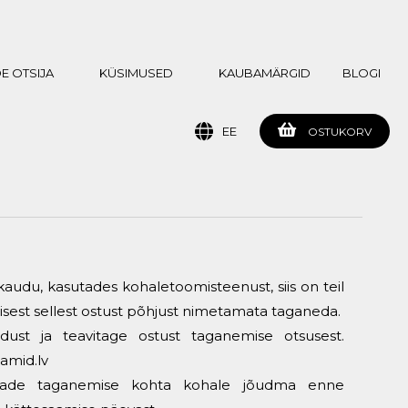
E OTSIJA
KÜSIMUSED
KAUBAMÄRGID
BLOGI
EE
OSTUKORV
audu, kasutades kohaletoomisteenust, siis on teil
isest sellest ostust põhjust nimetamata taganeda.
st ja teavitage ostust taganemise otsusest.
amid.lv
 teade taganemise kohta kohale jõudma enne