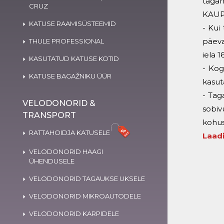
tagan
CRUZ
KAUP
KATUSE RAAMISÜSTEEMID
- Kui
päeva
THULE PROFESSIONAL
iela 1
KASUTATUD KATUSE KOTID
- Kog
KATUSE BAGAŽNIKU ÜÜR
kasut
- Tag
VELODONORID &
sobiv
TRANSPORT
kohus
RATTAHOIDJA KATUSELE
Laadi
VELODONORID HAAGI
ÜHENDUSELE
VELODONORID TAGAUKSE UKSELE
VELODONORID MIKROAUTODELE
VELODONORID KARPIDELE