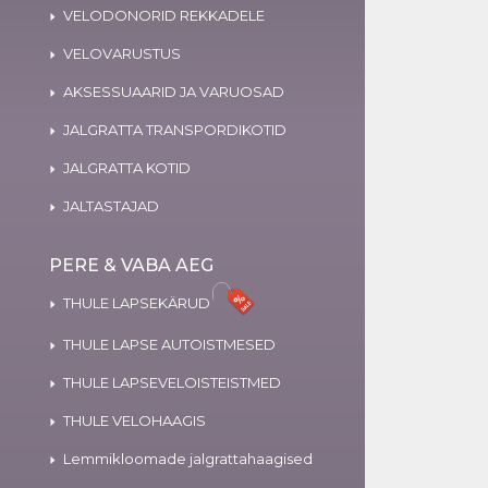
VELODONORID REKKADELE
VELOVARUSTUS
AKSESSUAARID JA VARUOSAD
JALGRATTA TRANSPORDIKOTID
JALGRATTA KOTID
JALTASTAJAD
PERE & VABA AEG
THULE LAPSEKÄRUD
THULE LAPSE AUTOISTMESED
THULE LAPSEVELOISTEISTMED
THULE VELOHAAGIS
Lemmikloomade jalgrattahaagised