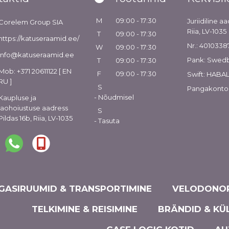
M
09:00 - 17:30
Juriidiline aa
Corelem Group SIA
Riia, LV-1035
T
09:00 - 17:30
https://katuseraamid.ee/
Nr.: 4010338
W
09:00 - 17:30
info@katuseraamid.ee
Pank: Swed
T
09:00 - 17:30
Mob: +371 20611122 [ EN
F
09:00 - 17:30
Swift: HABA
RU ]
S
Pangakonto
- Nõudmisel
Kaupluse ja
laohoiustuse aadress
S
Pildas 16b, Riia, LV-1035
- Tasuta
GASIRUUMID & TRANSPORTIMINE
VELODONOR
TELKIMINE & REISIMINE
BRÄNDID & KÜ