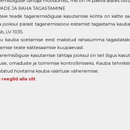
emisõiguse tähtaja möödumist, mis on 14 päeva alates ostu
ADE JA RAHA TAGASTAMINE
 teie teade taganemisõiguse kasutamise kohta on kätte saa
 jooksul pärast taganemissoovi esitamist tagastama kaub
6b, LV-1035.
u kauba soetamise eest makstud rahasumma tagastatakse
amise teate kättesaamise kuupäevast.
anemisõiguse kasutamise tähtaja jooksul on teil õigus kasuta
use, omaduste ja toimimise kontrollimiseks. Kauba tehnilis
tatud hüvitama kauba väärtuse vähenemise.
 reeglid alla siit