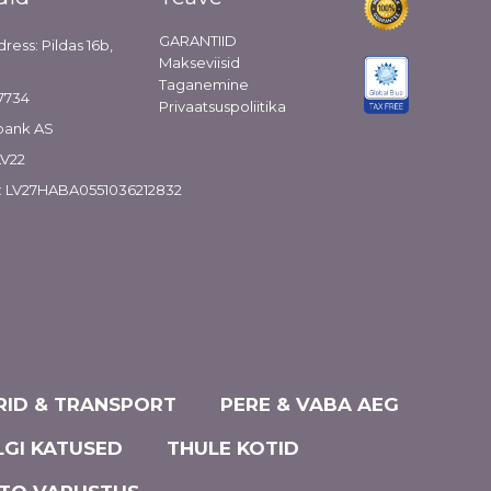
GARANTIID
dress: Pildas 16b,
Makseviisid
Taganemine
7734
Privaatsuspoliitika
bank AS
LV22
: LV27HABA0551036212832
ID & TRANSPORT
PERE & VABA AEG
LGI KATUSED
THULE KOTID