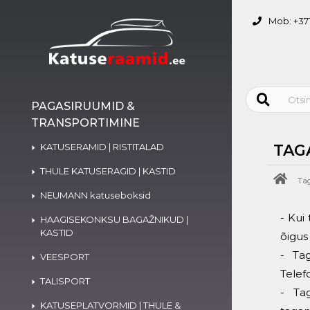
Mob: +371
PAGASIRUUMID &
TRANSPORTIMINE
KATUSERAMID | RISTITALAD
TAG
THULE KATUSERAGID | KASTID
Ta
NEUMANN katuseboksid
- Kui
HAAGISEKONKSU BAGAŽNIKUD |
KASTID
õigus
- Ta
VEESPORT
Tele
TALISPORT
- Ta
KATUSEPLATVORMID | THULE &