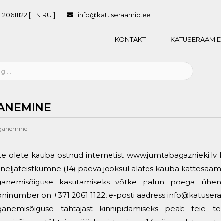
 20611122 [ EN RU ]
info@katuseraamid.ee
KONTAKT
KATUSERAAMID
ANEMINE
ganemine
 te olete kauba ostnud internetist
www.jumtabagaznieki.lv
k
 neljateistkümne (14) päeva jooksul alates kauba kättesaam
ganemisõiguse kasutamiseks võtke palun poega ühendu
foninumber on
+371 2061 1122
, e-posti aadress
info@katusera
ganemisõiguse tähtajast kinnipidamiseks peab teie