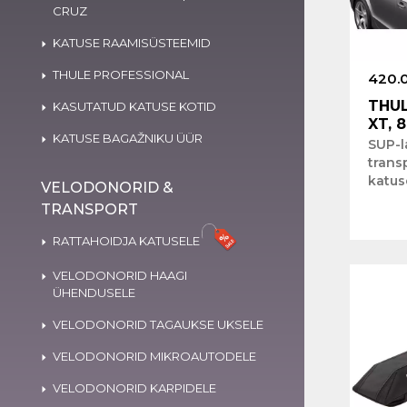
CRUZ
KATUSE RAAMISÜSTEEMID
THULE PROFESSIONAL
420.
THUL
KASUTATUD KATUSE KOTID
XT, 
KATUSE BAGAŽNIKU ÜÜR
SUP-
trans
katus
VELODONORID &
TRANSPORT
RATTAHOIDJA KATUSELE
VELODONORID HAAGI
ÜHENDUSELE
VELODONORID TAGAUKSE UKSELE
VELODONORID MIKROAUTODELE
VELODONORID KARPIDELE