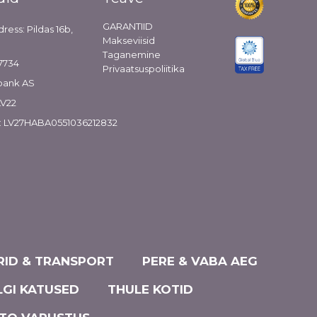
GARANTIID
dress: Pildas 16b,
Makseviisid
Taganemine
7734
Privaatsuspoliitika
bank AS
LV22
: LV27HABA0551036212832
ID & TRANSPORT
PERE & VABA AEG
LGI KATUSED
THULE KOTID