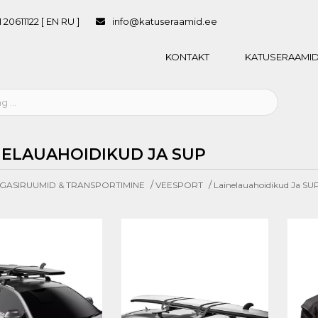
 20611122 [ EN RU ]
info@katuseraamid.ee
KONTAKT
KATUSERAAMID
NELAUAHOIDIKUD JA SUP
/
/
GASIRUUMID & TRANSPORTIMINE
VEESPORT
Lainelauahoidikud Ja SU