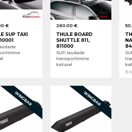
00 €
260.00 €
50
E SUP TAXI
THULE BOARD
TH
810001
SHUTTLE 811,
NA
811000
84
laudade
portimine
SUP-laudade
SU
el
transportimine
tr
katusel
ka
51 
WINGBAR
WINGBAR