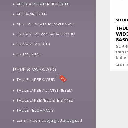
VELODONORID REKKADELE
VELOVARUSTUS
50.00
AKSESSUAARID JA VARUOSAD
THUL
WIDE
JALGRATTA TRANSPORDIKOTID
845
JALGRATTA KOTID
SUP-
trans
JALTASTAJAD
katus
51 X 8
PERE & VABA AEG
THULE LAPSEKÄRUD
THULE LAPSE AUTOISTMESED
THULE LAPSEVELOISTEISTMED
THULE VELOHAAGIS
Lemmikloomade jalgrattahaagised