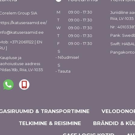
M
09:00 - 17:30
Juriidiline aa
Corelem Group SIA
Riia, LV-1035
T
09:00 - 17:30
https://katuseraamid.ee/
Nr.: 4010338
W
09:00 - 17:30
info@katuseraamid.ee
Pank: Swed
T
09:00 - 17:30
Mob: +371 20611122 [ EN
F
09:00 - 17:30
Swift: HABA
RU ]
S
Pangakonto
- Nõudmisel
Kaupluse ja
laohoiustuse aadress
S
Pildas 16b, Riia, LV-1035
- Tasuta
GASIRUUMID & TRANSPORTIMINE
VELODONOR
TELKIMINE & REISIMINE
BRÄNDID & KÜ