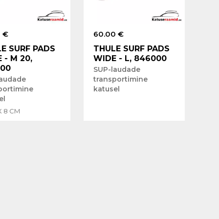
 €
60.00 €
E SURF PADS
THULE SURF PADS
 - M 20,
WIDE - L, 846000
000
SUP-laudade
laudade
transportimine
portimine
katusel
el
 X 8 CM