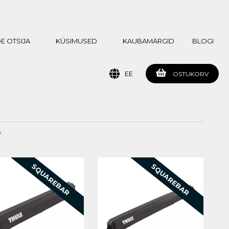
E OTSIJA
KÜSIMUSED
KAUBAMÄRGID
BLOGI
EE
OSTUKORV
P
SQUAREBAR
SQUAREBAR