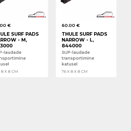
.00 €
60.00 €
ULE SURF PADS
THULE SURF PADS
RROW - M,
NARROW - L,
3000
844000
P-laudade
SUP-laudade
ansportimine
transportimine
tusel
katusel
X 8 X 8 CM
76 X 8 X 8 CM