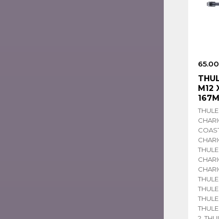
65.00
THUL
M12 X
167M
THULE
CHARI
COAST
CHARI
THULE
CHARI
CHARI
THULE 
THULE 
THULE
THULE
2, TH