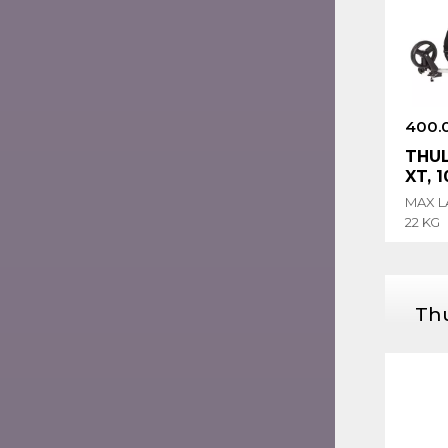
400.
THU
XT, 
MAX L
22 KG
Thu