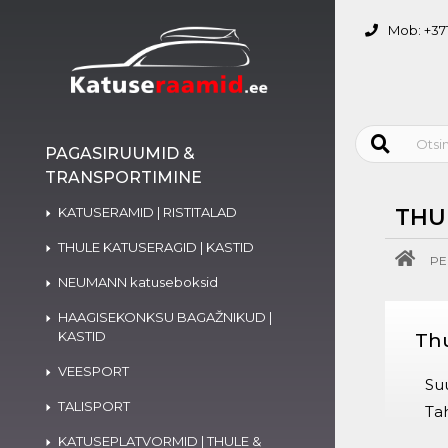
Mob: +371
PAGASIRUUMID &
TRANSPORTIMINE
KATUSERAMID | RISTITALAD
THU
THULE KATUSERAGID | KASTID
PE
NEUMANN katuseboksid
HAAGISEKONKSU BAGAŽNIKUD |
KASTID
Thu
VEESPORT
Suu
TALISPORT
Ta
KATUSEPLATVORMID | THULE &