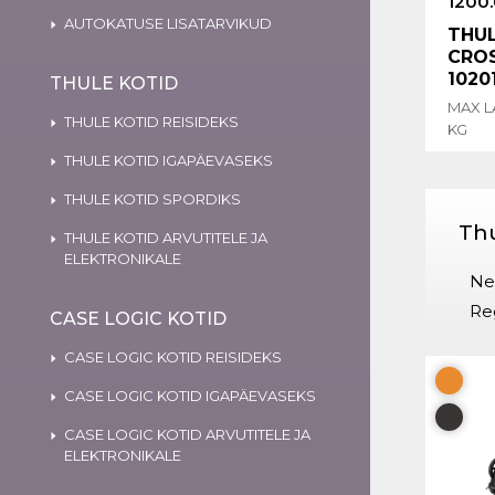
1200
AUTOKATUSE LISATARVIKUD
THUL
CROS
1020
THULE KOTID
MAX L
THULE KOTID REISIDEKS
KG
THULE KOTID IGAPÄEVASEKS
THULE KOTID SPORDIKS
Thu
THULE KOTID ARVUTITELE JA
ELEKTRONIKALE
Nee
Re
CASE LOGIC KOTID
CASE LOGIC KOTID REISIDEKS
CASE LOGIC KOTID IGAPÄEVASEKS
CASE LOGIC KOTID ARVUTITELE JA
ELEKTRONIKALE