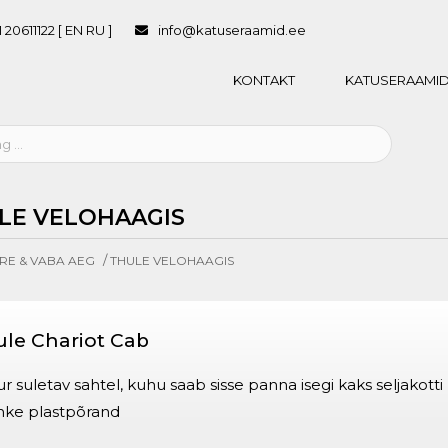
 20611122 [ EN RU ]
info@katuseraamid.ee
KONTAKT
KATUSERAAMID
LE VELOHAAGIS
/
RE & VABA AEG
THULE VELOHAAGIS
le Chariot Cab
r suletav sahtel, kuhu saab sisse panna isegi kaks seljakotti
hke plastpõrand