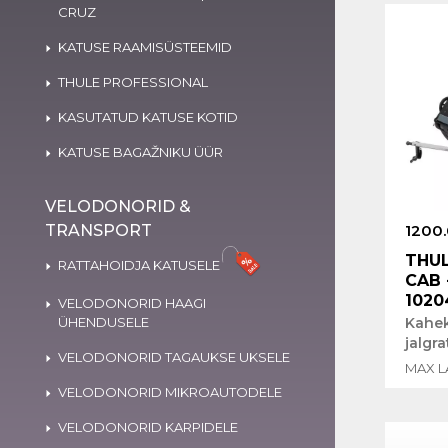
CRUZ
KATUSE RAAMISÜSTEEMID
THULE PROFESSIONAL
KASUTATUD KATUSE KOTID
KATUSE BAGAŽNIKU ÜÜR
VELODONORID &
TRANSPORT
1200
THUL
RATTAHOIDJA KATUSELE
CAB 
1020
VELODONORID HAAGI
ÜHENDUSELE
Kahe
jalgr
VELODONORID TAGAUKSE UKSELE
MAX L
VELODONORID MIKROAUTODELE
VELODONORID KARPIDELE