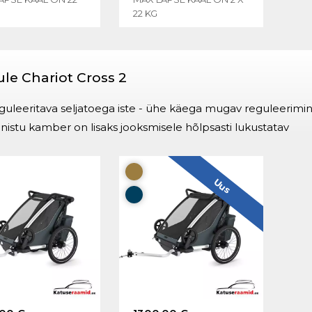
22 KG
le Chariot Cross 2
guleeritava seljatoega iste - ühe käega mugav reguleerimi
nistu kamber on lisaks jooksmisele hõlpsasti lukustatav
Uus