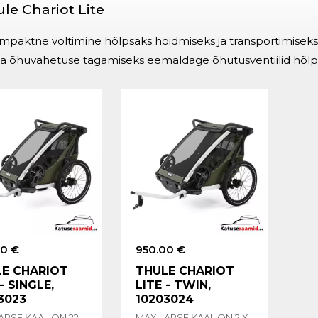
le Chariot Lite
mpaktne voltimine hõlpsaks hoidmiseks ja transportimiseks
a õhuvahetuse tagamiseks eemaldage õhutusventiilid hõlps
00 €
950.00 €
E CHARIOT
THULE CHARIOT
- SINGLE,
LITE - TWIN,
3023
10203024
APSE KAAL ON 22
MAX LAPSE KAAL ON 2 X