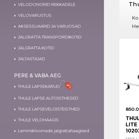
Thu
VELODONORID REKKADELE
VELOVARUSTUS
Ko
He
AKSESSUAARID JA VARUOSAD
JALGRATTA TRANSPORDIKOTID
JALGRATTA KOTID
JALTASTAJAD
PERE & VABA AEG
THULE LAPSEKÄRUD
THULE LAPSE AUTOISTMESED
850.
THULE LAPSEVELOISTEISTMED
THUL
THULE VELOHAAGIS
LITE 
1020
Lemmikloomade jalgrattahaagised
MAX L