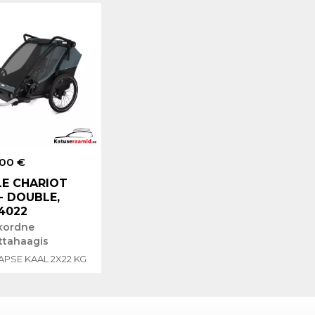
.00 €
E CHARIOT
- DOUBLE,
4022
kordne
attahaagis
APSE KAAL 2X22 KG