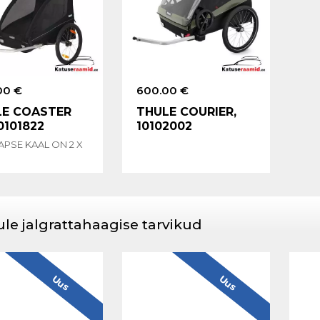
00 €
600.00 €
LE COASTER
THULE COURIER,
10101822
10102002
APSE KAAL ON 2 X
le jalgrattahaagise tarvikud
Uus
Uus