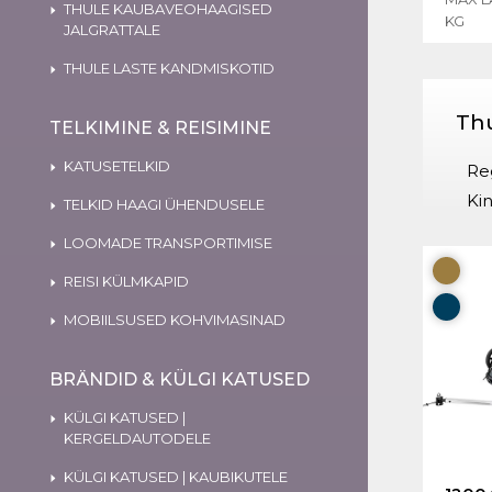
THULE KAUBAVEOHAAGISED
KG
JALGRATTALE
THULE LASTE KANDMISKOTID
Thu
TELKIMINE & REISIMINE
KATUSETELKID
Re
Kin
TELKID HAAGI ÜHENDUSELE
LOOMADE TRANSPORTIMISE
REISI KÜLMKAPID
MOBIILSUSED KOHVIMASINAD
BRÄNDID & KÜLGI KATUSED
KÜLGI KATUSED |
KERGELDAUTODELE
KÜLGI KATUSED | KAUBIKUTELE