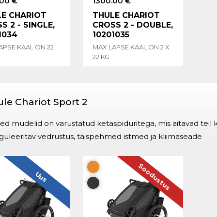
.00 €
1300.00 €
E CHARIOT
THULE CHARIOT
S 2 - SINGLE,
CROSS 2 - DOUBLE,
1034
10201035
APSE KAAL ON 22
MAX LAPSE KAAL ON 2 X
22 KG
le Chariot Sport 2
d mudelid on varustatud ketaspiduritega, mis aitavad teil ki
guleeritav vedrustus, täispehmed istmed ja kliimaseade
Soodustus
Uus