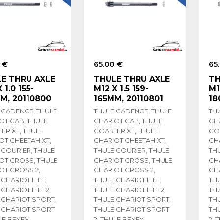
 €
65.00 €
65
E THRU AXLE
THULE THRU AXLE
TH
 1.0 155-
M12 X 1.5 159-
M1
M, 20110800
165MM, 20110801
18
 CADENCE, THULE
THULE CADENCE, THULE
TH
OT CAB, THULE
CHARIOT CAB, THULE
CH
ER XT, THULE
COASTER XT, THULE
CO
OT CHEETAH XT,
CHARIOT CHEETAH XT,
CH
 COURIER, THULE
THULE COURIER, THULE
TH
OT CROSS, THULE
CHARIOT CROSS, THULE
CH
OT CROSS 2,
CHARIOT CROSS 2,
CH
CHARIOT LITE,
THULE CHARIOT LITE,
THU
CHARIOT LITE 2,
THULE CHARIOT LITE 2,
THU
 CHARIOT SPORT,
THULE CHARIOT SPORT,
TH
 CHARIOT SPORT
THULE CHARIOT SPORT
TH
ULE BEXEY
2, THULE BEXEY
2, 