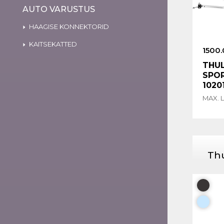
AUTO VARUSTUS
HAAGISE KONNEKTORID
KAITSEKATTED
1500.
THUL
SPOR
1020
MAX. 
Thu