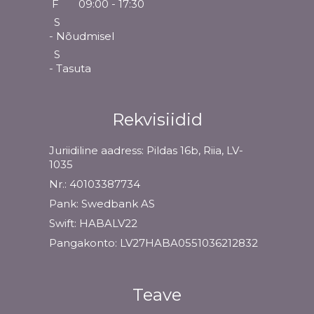
F
09:00 - 17:30
S
- Nõudmisel
S
- Tasuta
Rekvisiidid
Juriidiline aadress: Pildas 16b, Riia, LV-
1035
Nr.: 40103387734
Pank: Swedbank AS
Swift: HABALV22
Pangakonto: LV27HABA0551036212832
Teave