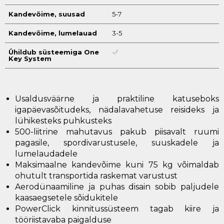
Kandevõime, suusad
5-7
Kandevõime, lumelauad
3-5
Ühildub süsteemiga One
Key System
Usaldusväärne ja praktiline katuseboks
igapäevasõitudeks, nädalavahetuse reisideks ja
lühikesteks puhkusteks
500-liitrine mahutavus pakub piisavalt ruumi
pagasile, spordivarustusele, suuskadele ja
lumelaudadele
Maksimaalne kandevõime kuni 75 kg võimaldab
ohutult transportida raskemat varustust
Aerodünaamiline ja puhas disain sobib paljudele
kaasaegsetele sõidukitele
PowerClick kinnitussüsteem tagab kiire ja
tööriistavaba paigalduse