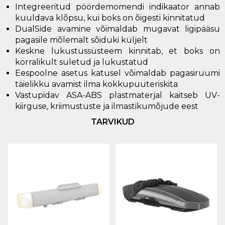
Integreeritud pöördemomendi indikaator annab
kuuldava klõpsu, kui boks on õigesti kinnitatud
DualSide avamine võimaldab mugavat ligipääsu
pagasile mõlemalt sõiduki küljelt
Keskne lukustussüsteem kinnitab, et boks on
korralikult suletud ja lukustatud
Eespoolne asetus katusel võimaldab pagasiruumi
täielikku avamist ilma kokkupuuteriskita
Vastupidav ASA-ABS plastmaterjal kaitseb UV-
kiirguse, kriimustuste ja ilmastikumõjude eest
TARVIKUD