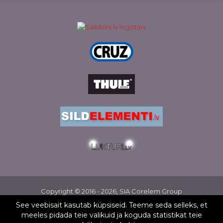
Copyright © 2016 - 2026, SIA Corelem Group
Veebisaidi arendamine WEBstyle.lv
See veebisait kasutab küpsiseid. Teeme seda selleks, et
✕
meeles pidada teie valikuid ja koguda statistikat teie
Jekaterina Jekaterina