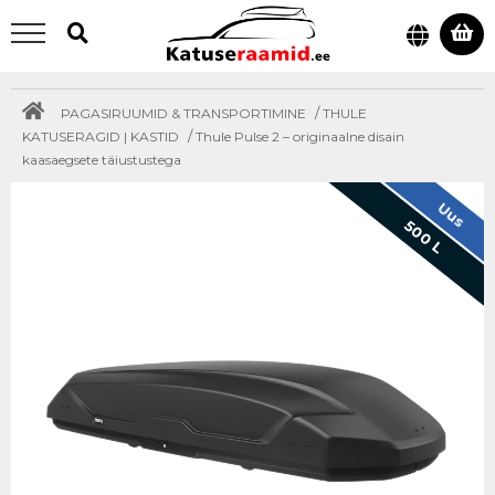
/
PAGASIRUUMID & TRANSPORTIMINE
THULE
/
KATUSERAGID | KASTID
Thule Pulse 2 – originaalne disain
kaasaegsete täiustustega
Uus
500 L