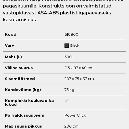
pagasiruumile. Konstruktsioon on valmistatud
vastupidavast ASA-ABS plastist igapäevaseks
kasutamiseks.
Kood
610800
Värv
Black
Maht (L)
500 L
Väline suurus
215 x 87 x 40 cm
Sisemõõtmed
207 x 75 x 37 cm
Kandevõime (kg)
75 kg
Komplekti kuuluvad ka
lukud
Paigaldussüsteem
PowerClick
Max suusa pikkus
200 cm