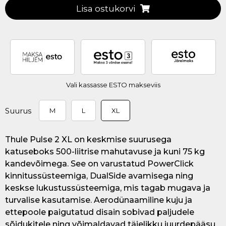
Lisa ostukorvi
Vali kassasse ESTO makseviis
Suurus
M
L
XL
Thule Pulse 2 XL on keskmise suurusega
katuseboks 500-liitrise mahutavuse ja kuni 75 kg
kandevõimega. See on varustatud PowerClick
kinnitussüsteemiga, DualSide avamisega ning
keskse lukustussüsteemiga, mis tagab mugava ja
turvalise kasutamise. Aerodünaamiline kuju ja
ettepoole paigutatud disain sobivad paljudele
sõidukitele ning võimaldavad täielikku juurdepääsu