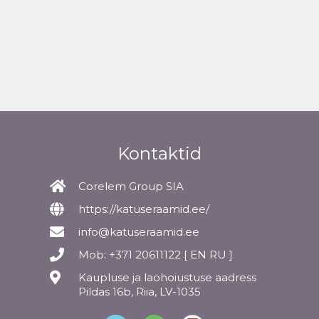
Kontaktid
Corelem Group SIA
https://katuseraamid.ee/
info@katuseraamid.ee
Mob: +371 20611122 [ EN RU ]
Kaupluse ja laohoiustuse aadress
Pildas 16b, Riia, LV-1035