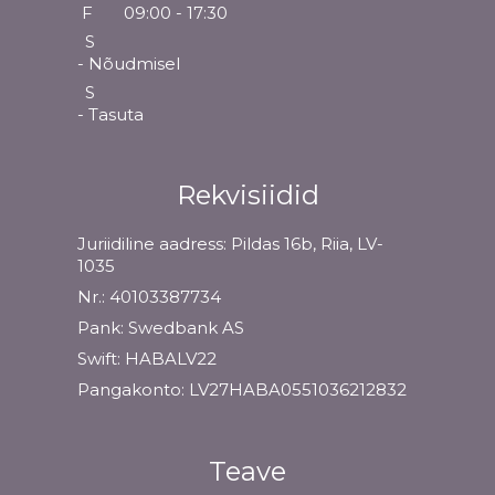
F
09:00 - 17:30
S
- Nõudmisel
S
- Tasuta
Rekvisiidid
Juriidiline aadress: Pildas 16b, Riia, LV-
1035
Nr.: 40103387734
Pank: Swedbank AS
Swift: HABALV22
Pangakonto: LV27HABA0551036212832
Teave