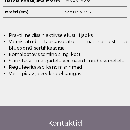
Datora nodalījuma izmērs
37 x 4 x 27 cm
Izmēri (cm)
52 x 19.5 x 33.5
Praktiline disain aktiivse elustiili jaoks
Valmistatud taaskasutatud materjalidest ja
bluesign® sertifikaadiga
Eemaldatav sisemine sling-kott
Suur tasku märgadele või määrdunud esemetele
Reguleeritavad kandmisrihmad
Vastupidav ja veekindel kangas.
Kontaktid