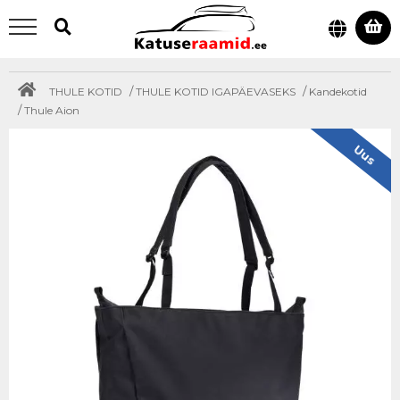
/
/
THULE KOTID
THULE KOTID IGAPÄEVASEKS
Kandekotid
/
Thule Aion
Uus