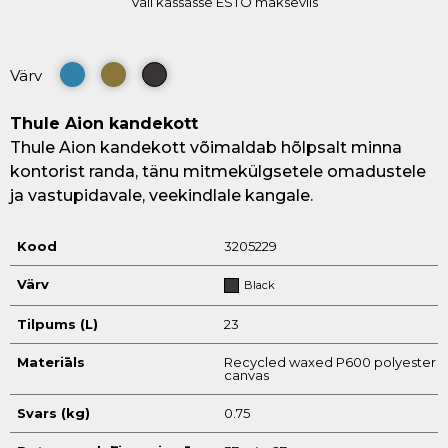
Vali kassasse ESTO makseviis
Värv
Thule Aion kandekott
Thule Aion kandekott võimaldab hõlpsalt minna
kontorist randa, tänu mitmekülgsetele omadustele
ja vastupidavale, veekindlale kangale.
Kood
3205229
Värv
Black
Tilpums (L)
23
Materiāls
Recycled waxed P600 polyester
canvas
Svars (kg)
0.75