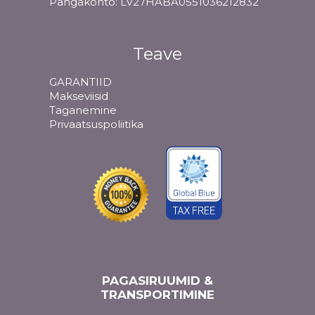
Pangakonto: LV27HABA0551036212832
Teave
GARANTIID
Makseviisid
Taganemine
Privaatsuspoliitika
PAGASIRUUMID &
TRANSPORTIMINE