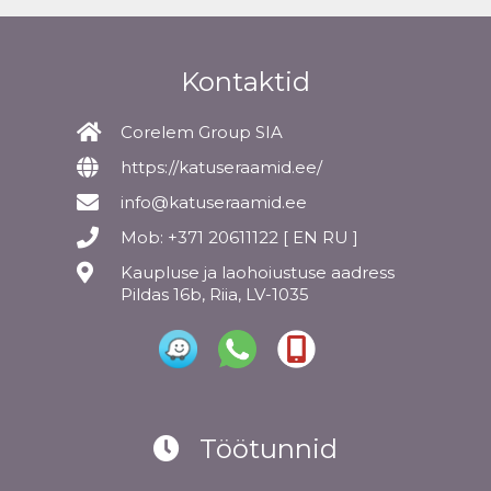
Kontaktid
Corelem Group SIA
https://katuseraamid.ee/
info@katuseraamid.ee
Mob: +371 20611122 [ EN RU ]
Kaupluse ja laohoiustuse aadress
Pildas 16b, Riia, LV-1035
Töötunnid