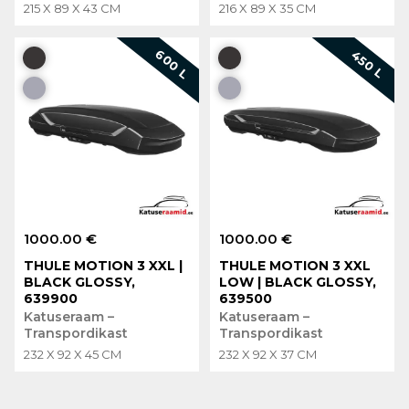
215 X 89 X 43 CM
216 X 89 X 35 CM
600 L
450 L
1000.00 €
1000.00 €
THULE MOTION 3 XXL |
THULE MOTION 3 XXL
BLACK GLOSSY,
LOW | BLACK GLOSSY,
639900
639500
Katuseraam –
Katuseraam –
Transpordikast
Transpordikast
232 X 92 X 45 CM
232 X 92 X 37 CM