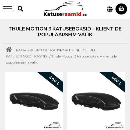
THULE MOTION 3 KATUSEBOKSID – KLIENTIDE
POPULAARSEIM VALIK
/
PAGASIRUUMID & TRANSPORTIMINE
THULE
/
KATUSERAGID | KASTID
Thule Motion 3 Katuseboksid – klientide
populaarseim valik
400 L
300 L