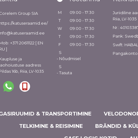
M
09:00 - 17:30
Juriidiline aa
Corelem Group SIA
Riia, LV-1035
T
09:00 - 17:30
https://katuseraamid.ee/
Nr.: 4010338
W
09:00 - 17:30
info@katuseraamid.ee
Pank: Swed
T
09:00 - 17:30
Mob: +371 20611122 [ EN
F
09:00 - 17:30
Swift: HABA
RU ]
S
Pangakonto
- Nõudmisel
Kaupluse ja
laohoiustuse aadress
S
Pildas 16b, Riia, LV-1035
- Tasuta
GASIRUUMID & TRANSPORTIMINE
VELODONOR
TELKIMINE & REISIMINE
BRÄNDID & KÜ