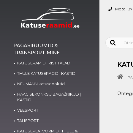
Mob: +371
PAGASIRUUMID &
TRANSPORTIMINE
KATUSERAMID | RISTITALAD
KAT
THULE KATUSERAGID | KASTID
PA
NEUMANN katuseboksid
Ühtegi 
HAAGISEKONKSU BAGAŽNIKUD |
KASTID
VEESPORT
TALISPORT
KATUSEPLATVORMID | THULE &