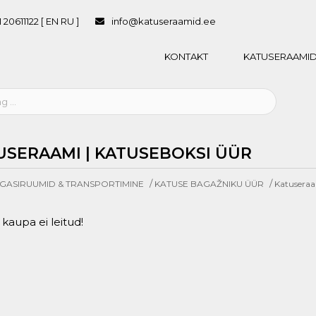
 20611122 [ EN RU ]
info@katuseraamid.ee
KONTAKT
KATUSERAAMID
USERAAMI | KATUSEBOKSI ÜÜR
/
/
GASIRUUMID & TRANSPORTIMINE
KATUSE BAGAŽNIKU ÜÜR
Katuseraa
kaupa ei leitud!