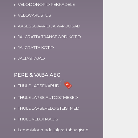
VELODONORID REKKADELE
VELOVARUSTUS
AKSESSUAARID JA VARUOSAD
JALGRATTA TRANSPORDIKOTID
JALGRATTA KOTID
JALTASTAJAD
PERE & VABA AEG
THULE LAPSEKÄRUD
THULE LAPSE AUTOISTMESED
THULE LAPSEVELOISTEISTMED
THULE VELOHAAGIS
Lemmikloomade jalgrattahaagised