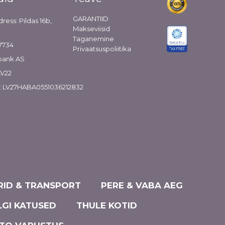
GARANTIID
dress: Pildas 16b,
Makseviisid
Taganemine
7734
Privaatsuspoliitika
bank AS
LV22
: LV27HABA0551036212832
ID & TRANSPORT
PERE & VABA AEG
LGI KATUSED
THULE KOTID