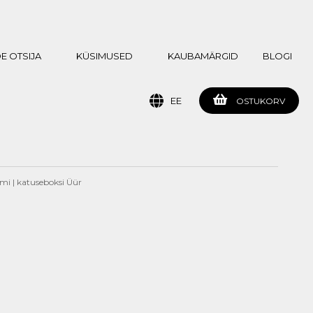
E OTSIJA
KÜSIMUSED
KAUBAMÄRGID
BLOGI
EE
OSTUKORV
mi | katuseboksi Üür